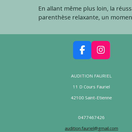
En allant même plus loin, la réus
parenthèse relaxante, un moment
F
I
a
n
c
s
AUDITION FAURIEL
e
t
11 D Cours Fauriel
b
a
o
g
42100 Saint-Etienne
o
r
k
a
0477467426
m
audition.fauriel@gmail.com